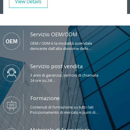
View Details
Servizio OEM/ODM
OEM / ODM è la modalità aziendale
derivante dall'alta divisione delle
industrie e delle attività moderne.
Servizio post vendita
3 anni di garanzia, servizio di chiamata
24 ore su 24!
Tutti i prodotti sono rigorosamente
testati prima della spedizione.
Formazione
Contenuti di formazione su tutti i lati
Posizionamento di mercato e punti di
vendita.