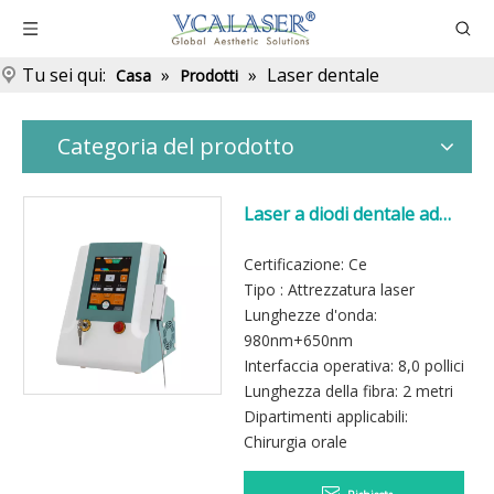
Tu sei qui:
»
»
Laser dentale
Casa
Prodotti
Categoria del prodotto
Laser a diodi dentale ad
alta tecnologia per
apparecchiature di bellezza
Certificazione: Ce
980nm
Tipo : Attrezzatura laser
Lunghezze d'onda:
980nm+650nm
Interfaccia operativa: 8,0 pollici
Lunghezza della fibra: 2 metri
Dipartimenti applicabili:
Chirurgia orale