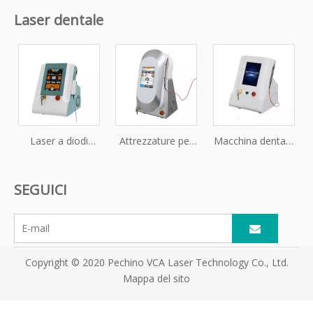
Laser dentale
Laser a diodi
Attrezzature per
Macchina dentale
dentale ad alta
chirurgia dentale
laser a diodi ad
tecnologia per
Laser dentale
alta velocità con
SEGUICI
apparecchiature
laser a diodi
di bellezza 980nm
980nm
Copyright © 2020 Pechino VCA Laser Technology Co., Ltd.
Mappa del sito