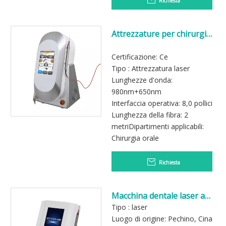
Richiesta
Attrezzature per chirurgia
dentale Laser dentale
Certificazione: Ce
Tipo : Attrezzatura laser
Lunghezze d'onda:
980nm+650nm
Interfaccia operativa: 8,0 pollici
Lunghezza della fibra: 2
metriDipartimenti applicabili:
Chirurgia orale
Richiesta
Macchina dentale laser a
diodi ad alta velocità con
Tipo : laser
laser a diodi 980nm
Luogo di origine: Pechino, Cina