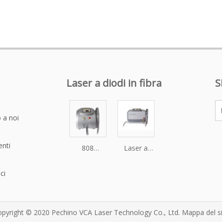
Laser a diodi in fibra
S
 a noi
nti
808
Laser a
Macchina
diodi 808
per la
per
ci
depilazione
macchina
laser a
per la
diodi
depilazione
pyright © 2020 Pechino VCA Laser Technology Co., Ltd.
Mappa del s
accoppiati
di donne e