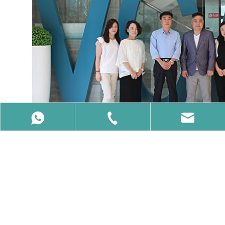
86-15650740358
86-15650740358
info@vcalaser.com
su un:
sotto un: