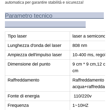
automatica per garantire stabilità e sicurezza!
Parametro tecnico
Tipo laser
laser a semicondut
Lunghezza d'onda del laser
808 nm
Ampiezza dell'impulso laser
10-400 ms, regolab
Dimensione del punto
9 cm * 9 cm,
12 cm 
cm
Raffreddamento
Raffreddamento a 
acqua+raffreddame
Fonte di energia
110/220v
Frequenza
1~10HZ