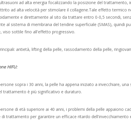
 ultrasuoni ad alta energia focalizzando la posizione del trattamento, 
 attrito ad alta velocità per stimolare il collagene.Tale effetto termic
idamente e direttamente al sito da trattare entro 0-0,5 secondi, sen
te al sistema di membrana del tendine superficiale (SMAS), quindi può
 viso sottile fino all'effetto progressivo.
rincipali: antietà, lifting della pelle, rassodamento della pelle, ringiova
one HIFU:
ersone sopra i 30 anni, la pelle ha appena iniziato a invecchiare, una s
del trattamento è più significativo e duraturo.
ersone di età superiore ai 40 anni, i problemi della pelle appaiono cade
 di trattamento per garantire un efficace ritardo dell'invecchiamento e