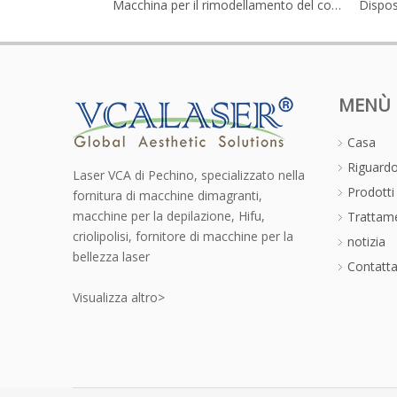
Macchina per il rimodellamento del corpo e il rafforzamento della pelle 3D HIFU
MENÙ
Casa
Riguardo
Laser VCA di Pechino, specializzato nella
Prodotti
fornitura di macchine dimagranti,
macchine per la depilazione, Hifu,
Trattame
criolipolisi, fornitore di macchine per la
notizia
bellezza laser
Contatta
Visualizza altro>