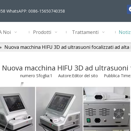
358 WhatsAPP: 0086-15650740358
A Noi
Prodotti
Trattamenti
Notiz
»
Nuova macchina HIFU 3D ad ultrasuoni focalizzati ad alta 
Nuova macchina HIFU 3D ad ultrasuoni fo
numero Sfoglia:
1
Autore:Editor del sito Pubblica Time