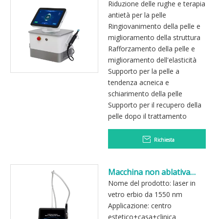
trattamento della pelle al
Riduzione delle rughe e terapia
plasma atmosferico freddo
antietà per la pelle
Ringiovanimento della pelle e
miglioramento della struttura
Rafforzamento della pelle e
miglioramento dell'elasticità
Supporto per la pelle a
tendenza acneica e
schiarimento della pelle
Supporto per il recupero della
pelle dopo il trattamento
Richiesta
Macchina non ablativa
dell'attrezzatura di bellezza
Nome del prodotto: laser in
del laser di vetro dell'erbio
vetro erbio da 1550 nm
1550nm per il resurfacing
Applicazione: centro
della pelle
estetico+casa+clinica