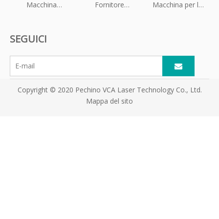
Macchina
Fornitore
Macchina per la
professionale per
professionale di
depilazione laser
la stimolazione
apparecchiature
a diodi a tripla
SEGUICI
muscolare del
HIFU OEM/ODM
lunghezza d'onda
pavimento
per cliniche di
con manipoli
pelvico
bellezza globali
doppi
Copyright © 2020 Pechino VCA Laser Technology Co., Ltd.
Mappa del sito