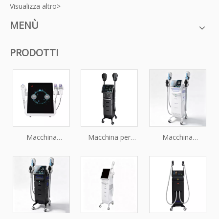
Visualizza altro>
MENÙ
PRODOTTI
Macchina
Macchina per
Macchina
professionale per
stimolatore
professionale per
microaghi RF
muscolare HIEMT
la tonificazione
frazionata Ice
per trattamenti di
muscolare e il
Vmax per il
modellamento
rassodamento
rafforzamento e il
del corpo non
del corpo EMS
ringiovanimento
invasivi
della pelle