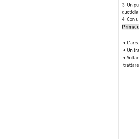
3. Un pu
quotidia
4. Con u
Prima
• L'area
• Un tr
• Soltan
trattare