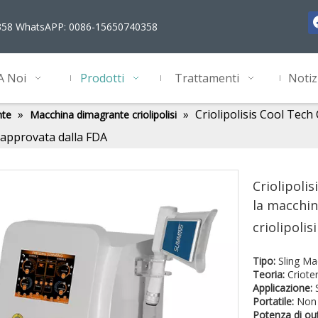
358 WhatsAPP: 0086-15650740358
A Noi
Prodotti
Trattamenti
Notiz
»
»
Criolipolisis Cool Tech
nte
Macchina dimagrante criolipolisi
i approvata dalla FDA
Criolipolis
la macchin
criolipoli
Tipo:
Sling Ma
Teoria:
Criote
Applicazione:
Portatile:
Non 
Potenza di ou