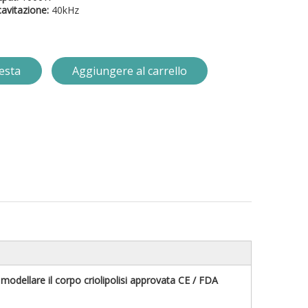
avitazione:
40kHz
iesta
Aggiungere al carrello
 modellare il corpo criolipolisi approvata CE / FDA