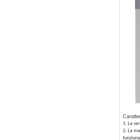
Caratte
1. La se
2. La ma
funzion