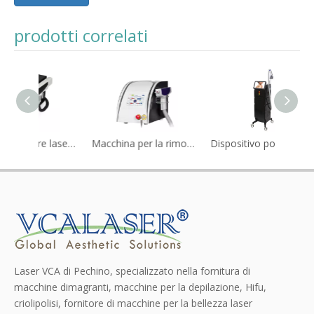
prodotti correlati
Apparecchiature laser mediche ND YAG per cliniche estetiche
Macchina per la rimozione dei tatuaggi laser Nd:YAG Q-Switched per uso professionale
Dispositivo portatile per la rimozione dei tatuaggi laser Nd:YAG per cliniche di bellezza
Laser VCA di Pechino, specializzato nella fornitura di
macchine dimagranti, macchine per la depilazione, Hifu,
criolipolisi, fornitore di macchine per la bellezza laser