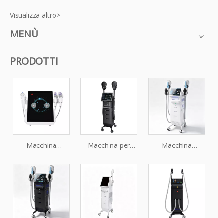
Visualizza altro>
MENÙ
PRODOTTI
Macchina
Macchina per
Macchina
professionale per
stimolatore
professionale per
microaghi RF
muscolare HIEMT
la tonificazione
frazionata Ice
per trattamenti di
muscolare e il
Vmax per il
modellamento
rassodamento
rafforzamento e il
del corpo non
del corpo EMS
ringiovanimento
invasivi