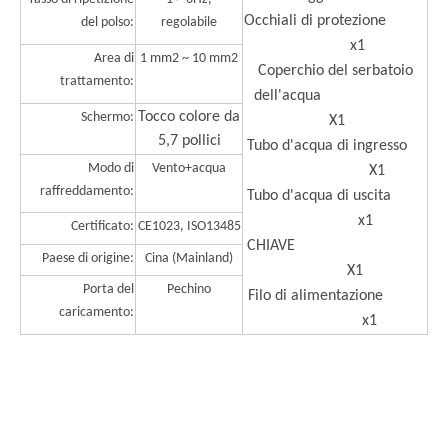
Occhiali di protezione
del polso:
regolabile
x1
Area di
1 mm2 ~ 10 mm2
Coperchio del serbatoio
trattamento:
dell'acqua
Tocco colore da
Schermo:
X1
5,7 pollici
Tubo d'acqua di ingresso
Modo di
Vento+acqua
X1
raffreddamento:
Tubo d'acqua di uscita
x1
Certificato:
CE1023, ISO13485
CHIAVE
Paese di origine:
Cina (Mainland)
X1
Porta del
Pechino
Filo di alimentazione
caricamento:
x1