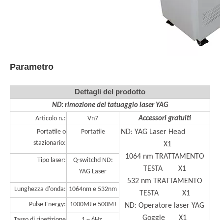
Parametro
Dettagli del prodotto
ND: rimozione del tatuaggio laser YAG
Articolo n.:
Vn7
Accessori gratuiti
Portatile o
Portatile
ND: YAG Laser Head
stazionario:
X1
1064 nm TRATTAMENTO
Tipo laser:
Q-switchd ND:
TESTA X1
YAG Laser
532 nm TRATTAMENTO
Lunghezza d'onda:
1064nm e 532nm
TESTA X1
Pulse Energy:
1000MJ e 500MJ
ND: Operatore laser YAG
Goggle X1
Tasso di ripetizione
1 ~ 6Hz,