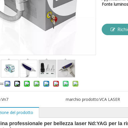
Fonte lumino
Rich
su:
:
Vn7
marchio prodotto:
VCA LASER
zione del prodotto
na professionale per bellezza laser Nd:YAG per la ri