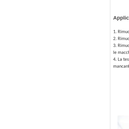
Appli
1. Rimuo
2. Rimuo
3. Rimuov
le macch
4. La te
mancant