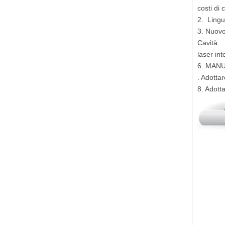
costi di
2. Lingue
3. Nuovo
Cavità
laser in
6. MAN
. Adotta
8. Adotta