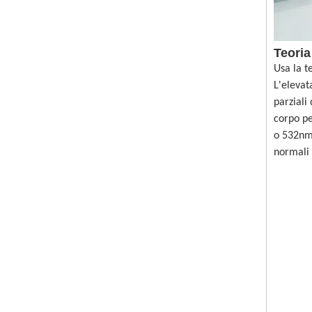
Teoria
Usa la t
L'elevat
parziali
corpo pe
o 532nm,
normali 