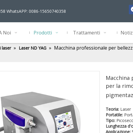
358 WhatsAPP: 0086-15650740358
A Noi
Prodotti
Trattamenti
Notiz
»
»
Macchina professionale per bellezza
 laser
Laser ND YAG
Macchina p
per la rimo
pigmenta
Teoria:
Laser
Portatile:
Port
Tipo:
Picoseco
Lunghezza d'
Applicazione: