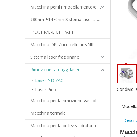
Macchina per il rimodellamento/dimagrimento del corpo
980nm +1470nm Sistema laser a diodi
IPL/SHR/E-LIGHT/AFT
Macchina DPL/luce cellulare/NIR
Sistema laser frazionario
Rimozione tatuaggi laser
Laser ND YAG
Condividi 
Laser Pico
Macchina per la rimozione vascolare
Modello
Macchina termale
Descri
Macchina per la bellezza idratante del viso
Macchi