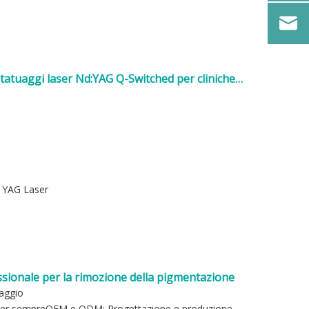
tatuaggi laser Nd:YAG Q-Switched per cliniche
: YAG Laser
sionale per la rimozione della pigmentazione
uaggio
ta per sempreOEM e ODM: Progettazione e produzione