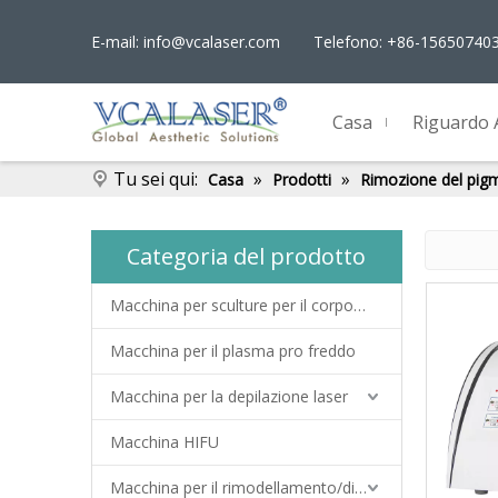
E-mail:
info@vcalaser.com
Telefono: +86-15650740
Casa
Riguardo 
Tu sei qui:
»
»
Casa
Prodotti
Rimozione del pig
Categoria del prodotto
Macchina per sculture per il corpo EMS
Macchina per il plasma pro freddo
Macchina per la depilazione laser
Macchina HIFU
Macchina per il rimodellamento/dimagrimento del corpo