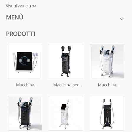
Visualizza altro>
MENÙ
PRODOTTI
Macchina
Macchina per
Macchina
professionale per
stimolatore
professionale per
microaghi RF
muscolare HIEMT
la tonificazione
frazionata Ice
per trattamenti di
muscolare e il
Vmax per il
modellamento
rassodamento
rafforzamento e il
del corpo non
del corpo EMS
ringiovanimento
invasivi