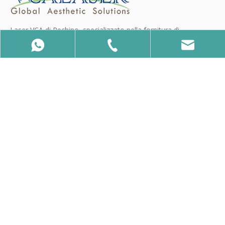
Laser VCA di Pechino, specializzato nella fornitura di
macchine dimagranti, macchine per la depilazione, Hifu,
criolipolisi, fornitore di macchine per la bellezza laser
Visualizza altro>
MENÙ
86-15650740358
86-15650740358
info@vcalaser.com
PRODOTTI
Macchina
Macchina per
Macchina
professionale per
stimolatore
professionale per